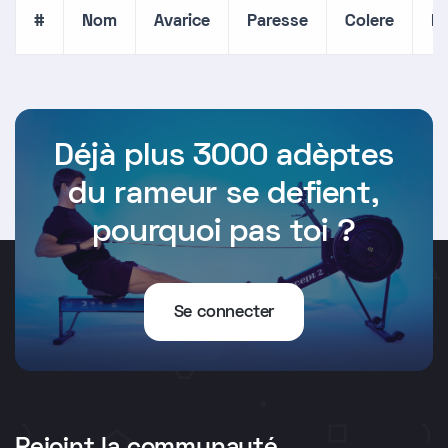
#
Nom
Avarice
Paresse
Colere
En
Déjà plus 3000 adèptes
du rameur se defient,
pourquoi pas toi ?
Se connecter