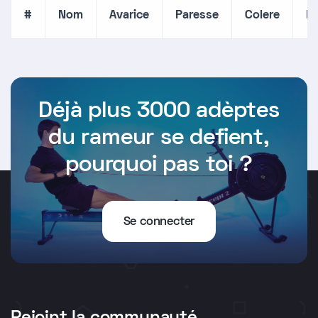
#
Nom
Avarice
Paresse
Colere
En
Déjà plus 3000 adèptes
du rameur se defient,
pourquoi pas toi ?
Se connecter